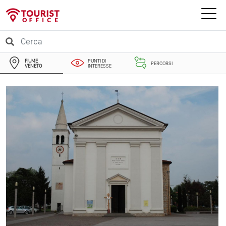
FIUME
PUNTI DI
PERCORSI
VENETO
INTERESSE
EVENTI