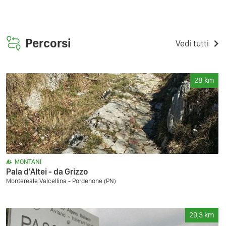
Percorsi
Vedi tutti
28
km
MONTANI
Pala d'Altei - da Grizzo
Montereale Valcellina - Pordenone (PN)
29,3
km