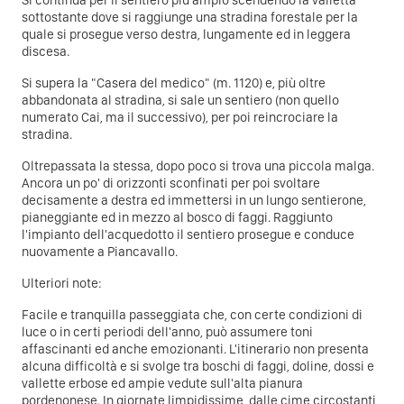
Si continua per il sentiero più ampio scendendo la valletta
sottostante dove si raggiunge una stradina forestale per la
quale si prosegue verso destra, lungamente ed in leggera
discesa.
Si supera la "Casera del medico" (m. 1120) e, più oltre
abbandonata al stradina, si sale un sentiero (non quello
numerato Cai, ma il successivo), per poi reincrociare la
stradina.
Oltrepassata la stessa, dopo poco si trova una piccola malga.
Ancora un po' di orizzonti sconfinati per poi svoltare
decisamente a destra ed immettersi in un lungo sentierone,
pianeggiante ed in mezzo al bosco di faggi. Raggiunto
l'impianto dell'acquedotto il sentiero prosegue e conduce
nuovamente a Piancavallo.
Ulteriori note:
Facile e tranquilla passeggiata che, con certe condizioni di
luce o in certi periodi dell'anno, può assumere toni
affascinanti ed anche emozionanti. L'itinerario non presenta
alcuna difficoltà e si svolge tra boschi di faggi, doline, dossi e
vallette erbose ed ampie vedute sull'alta pianura
pordenonese. In giornate limpidissime, dalle cime circostanti