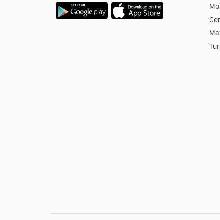
Mob
Co
Mat
Tur