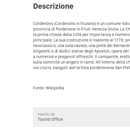
Descrizione
Cordenòns (Cordenòns in friulano) è un comune italia
provincia di Pordenone in Friuli-Venezia Giulia. La C
la prima chiesa della città per importanza e numero d
principale. La sua costruzione è risalente al 1778; pr
neoclassico, una sola navata, una pietà del Bernardi-
Grigoletti e di dodici statue degli Apostoli, opera de
a numerosi e pregevoli affreschi. Il campanile, eretto
sulla sommità un angelo in rame. All'interno della ch
via crucis, eseguiti dall'artista pordenonese San Piet
Fonte: Wikipedia
Inserito da:
Tourist Office