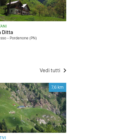
ANI
 Ditta
asso - Pordenone (PN)
Vedi tutti
7,6
km
IVI