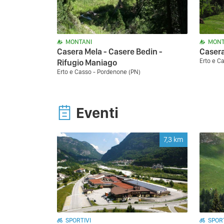
MONTANI
MONT
Casera Mela - Casere Bedin -
Casera
Erto e C
Rifugio Maniago
Erto e Casso - Pordenone (PN)
Eventi
7,3
km
SPORTIVI
SPORT