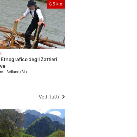
6,5
km
I
Etnografico degli Zattieri
ave
e - Belluno (BL)
Vedi tutti