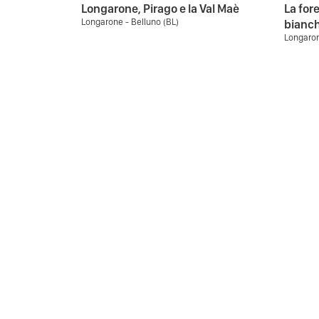
Longarone, Pirago e la Val Maè
La fore
Longarone - Belluno (BL)
bianch
Longaron