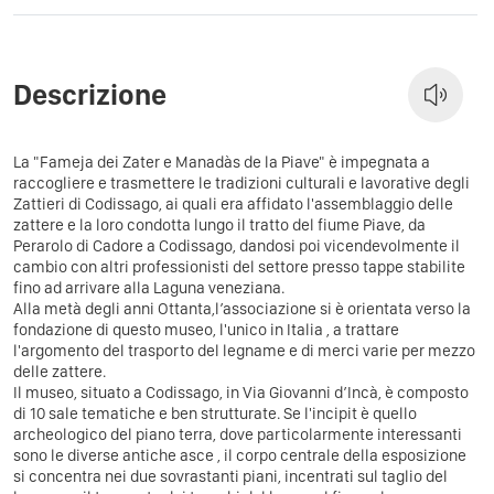
Descrizione
La "Fameja dei Zater e Manadàs de la Piave" è impegnata a
raccogliere e trasmettere le tradizioni culturali e lavorative degli
Zattieri di Codissago, ai quali era affidato l'assemblaggio delle
zattere e la loro condotta lungo il tratto del fiume Piave, da
Perarolo di Cadore a Codissago, dandosi poi vicendevolmente il
cambio con altri professionisti del settore presso tappe stabilite
fino ad arrivare alla Laguna veneziana.
Alla metà degli anni Ottanta,l’associazione si è orientata verso la
fondazione di questo museo, l'unico in Italia , a trattare
l'argomento del trasporto del legname e di merci varie per mezzo
delle zattere.
Il museo, situato a Codissago, in Via Giovanni d’Incà, è composto
di 10 sale tematiche e ben strutturate. Se l'incipit è quello
archeologico del piano terra, dove particolarmente interessanti
sono le diverse antiche asce , il corpo centrale della esposizione
si concentra nei due sovrastanti piani, incentrati sul taglio del