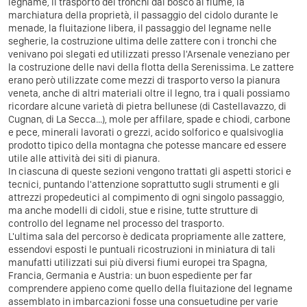
legname, il trasporto dei tronchi dal bosco al fiume, la
marchiatura della proprietà, il passaggio del cidolo durante le
menade, la fluitazione libera, il passaggio del legname nelle
segherie, la costruzione ultima delle zattere con i tronchi che
venivano poi slegati ed utilizzati presso l'Arsenale veneziano per
la costruzione delle navi della flotta della Serenissima. Le zattere
erano però utilizzate come mezzi di trasporto verso la pianura
veneta, anche di altri materiali oltre il legno, tra i quali possiamo
ricordare alcune varietà di pietra bellunese (di Castellavazzo, di
Cugnan, di La Secca...), mole per affilare, spade e chiodi, carbone
e pece, minerali lavorati o grezzi, acido solforico e qualsivoglia
prodotto tipico della montagna che potesse mancare ed essere
utile alle attività dei siti di pianura.
In ciascuna di queste sezioni vengono trattati gli aspetti storici e
tecnici, puntando l'attenzione soprattutto sugli strumenti e gli
attrezzi propedeutici al compimento di ogni singolo passaggio,
ma anche modelli di cidoli, stue e risine, tutte strutture di
controllo del legname nel processo del trasporto.
L'ultima sala del percorso è dedicata propriamente alle zattere,
essendovi esposti le puntuali ricostruzioni in miniatura di tali
manufatti utilizzati sui più diversi fiumi europei tra Spagna,
Francia, Germania e Austria: un buon espediente per far
comprendere appieno come quello della fluitazione del legname
assemblato in imbarcazioni fosse una consuetudine per varie