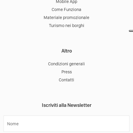
Via Gianni D’Incà, 1, Codissago -
Direzioni
Castellavazzo
32013
Longarone
Scarica la App:
Tourist Office
Mobile App
Come Funziona
Materiale promozionale
Turismo nei borghi