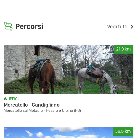
Percorsi
Vedi tutti
21,9
km
IPPICI
Mercatello - Candigliano
Mercatello sul Metauro - Pesaro e Urbino (PU)
36,5
km