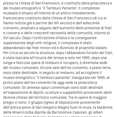
presso la chiesa di San Francesco, è costituito dalla pinacoteca e
dal museo etnografico "Il Tamburo Parlante".
Il complesso
museale è situato all'interno di un antico insediamento
francescano costituito dalla chiesa di San Francesco (di cui si
hanno notizie già a partire dal XIII secolo) e dall'adiacente
convento, ampliato a seguito dell'aumento delle presenze di frati
e conversi e delle crescenti necessità della comunità, intorno al
XVI secolo. Dopo l'Unificazione d'Italia e la conseguente
soppressione degli enti religiosi, il complesso è stato
abbandonato dai frati minori ed è divenuto di proprietà statale.
Per circa un secolo la struttura, dopo l'abbandono forzato dei frati,
è stata lasciata all'incuria del tempo e solo nel 1995, dopo una
lunga e faticosa opera di restauro e recupero, è diventata sede
del museo comunale. Alcune sale dell'ex convento, a piano terra,
sono state destinate, in seguito al restauro, ad accogliere il
museo etnografico "Il tamburo parlante".
Inaugurata nel 1995, al
primo piano dell'ex convento ha oggi sede la pinacoteca
comunale. Gli annessi spazi conventuali sono stati destinati
all'esposizione di dipinti, sculture e suppellettili provenienti dalle
diverse chiese del territorio comunale. Tra le opere di maggior
pregio vi sono: il gruppo ligneo di Deposizione proveniente
dall'antica pieve di San Gregorio Magno fuori le mura, la Madonna
della Misericordia dipinta da Bartolomeo Caporali, gli alberi