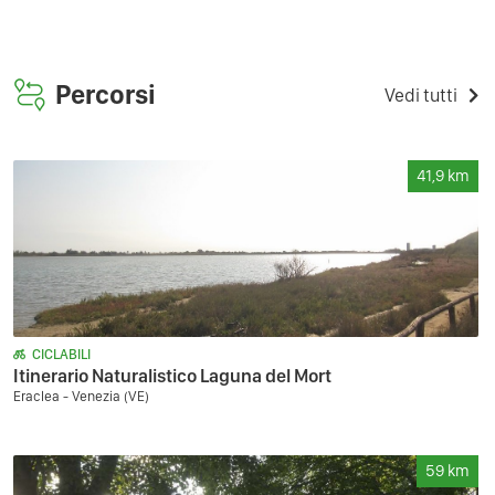
Percorsi
Vedi tutti
41,9
km
CICLABILI
Itinerario Naturalistico Laguna del Mort
Eraclea - Venezia (VE)
59
km