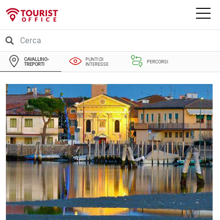
CAVALLINO-
PUNTI DI
PERCORSI
TREPORTI
INTERESSE
EVENTI