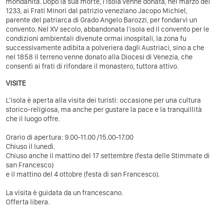
mondanità.
Dopo la sua morte, l'isola venne donata, nel marzo del
1233, ai Frati Minori dal patrizio veneziano Jacopo Michiel,
parente del patriarca di Grado Angelo Barozzi, per fondarvi un
convento.
Nel XV secolo, abbandonata l'isola ed il convento per le
condizioni ambientali divenute ormai inospitali, la zona fu
successivamente adibita a polveriera dagli Austriaci, sino a che
nel 1858 il terreno venne donato alla Diocesi di Venezia, che
consentì ai frati di rifondare il monastero, tuttora attivo.
VISITE
L’isola è aperta alla visita dei turisti: occasione per una cultura
storico-religiosa, ma anche per gustare la pace e la tranquillità
che il luogo offre.
Orario di apertura: 9.00-11.00 /15.00-17.00
Chiuso il lunedì.
Chiuso anche il mattino del 17 settembre (festa delle Stimmate di
san Francesco)
e il mattino del 4 ottobre (festa di san Francesco).
La visita è guidata da un francescano.
Offerta libera.