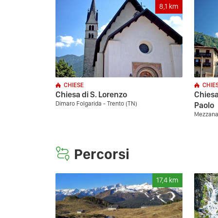
8,1
km
CHIESE
CHIE
Chiesa di S. Lorenzo
Chiesa
Dimaro Folgarida - Trento (TN)
Paolo
Mezzana 
Percorsi
17,4
km