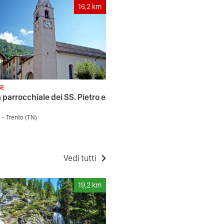
16,2
km
SE
 parrocchiale dei SS. Pietro e
- Trento (TN)
Vedi tutti
19,2
km