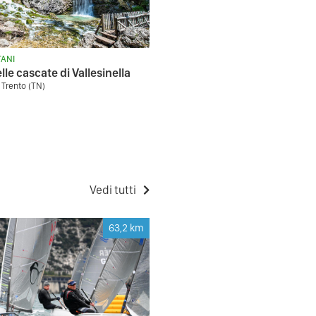
ANI
lle cascate di Vallesinella
 Trento (TN)
Vedi tutti
63,2
km