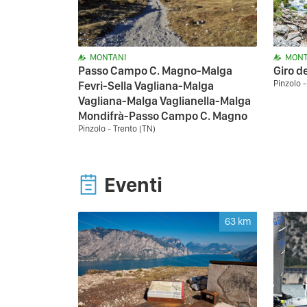
MONTANI
MONT
Passo Campo C. Magno-Malga
Giro de
Pinzolo -
Fevri-Sella Vagliana-Malga
Vagliana-Malga Vaglianella-Malga
Mondifrà-Passo Campo C. Magno
Pinzolo - Trento (TN)
Eventi
63
km