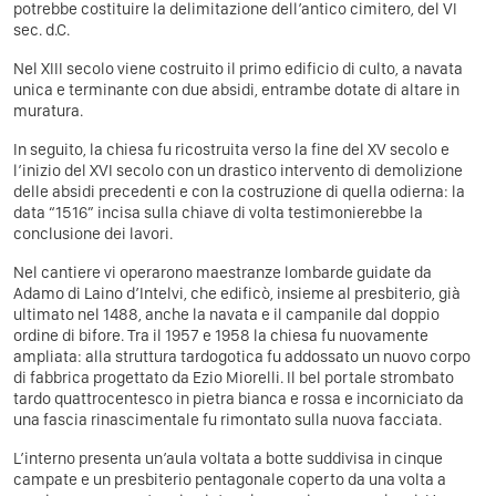
potrebbe costituire la delimitazione dell’antico cimitero, del VI
sec. d.C.
Nel XIII secolo viene costruito il primo edificio di culto, a navata
unica e terminante con due absidi, entrambe dotate di altare in
muratura.
In seguito, la chiesa fu ricostruita verso la fine del XV secolo e
l’inizio del XVI secolo con un drastico intervento di demolizione
delle absidi precedenti e con la costruzione di quella odierna: la
data “1516” incisa sulla chiave di volta testimonierebbe la
conclusione dei lavori.
Nel cantiere vi operarono maestranze lombarde guidate da
Adamo di Laino d’Intelvi, che edificò, insieme al presbiterio, già
ultimato nel 1488, anche la navata e il campanile dal doppio
ordine di bifore. Tra il 1957 e 1958 la chiesa fu nuovamente
ampliata: alla struttura tardogotica fu addossato un nuovo corpo
di fabbrica progettato da Ezio Miorelli. Il bel portale strombato
tardo quattrocentesco in pietra bianca e rossa e incorniciato da
una fascia rinascimentale fu rimontato sulla nuova facciata.
L’interno presenta un’aula voltata a botte suddivisa in cinque
campate e un presbiterio pentagonale coperto da una volta a