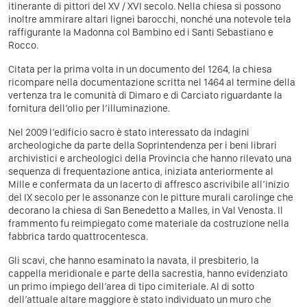
itinerante di pittori del XV / XVI secolo. Nella chiesa si possono
inoltre ammirare altari lignei barocchi, nonché una notevole tela
raffigurante la Madonna col Bambino ed i Santi Sebastiano e
Rocco.
Citata per la prima volta in un documento del 1264, la chiesa
ricompare nella documentazione scritta nel 1464 al termine della
vertenza tra le comunità di Dimaro e di Carciato riguardante la
fornitura dell’olio per l’illuminazione.
Nel 2009 l’edificio sacro è stato interessato da indagini
archeologiche da parte della Soprintendenza per i beni librari
archivistici e archeologici della Provincia che hanno rilevato una
sequenza di frequentazione antica, iniziata anteriormente al
Mille e confermata da un lacerto di affresco ascrivibile all’inizio
del IX secolo per le assonanze con le pitture murali carolinge che
decorano la chiesa di San Benedetto a Malles, in Val Venosta. Il
frammento fu reimpiegato come materiale da costruzione nella
fabbrica tardo quattrocentesca.
Gli scavi, che hanno esaminato la navata, il presbiterio, la
cappella meridionale e parte della sacrestia, hanno evidenziato
un primo impiego dell’area di tipo cimiteriale. Al di sotto
dell’attuale altare maggiore è stato individuato un muro che