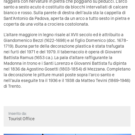
raggiera con nervature in pietra che poggiano su peducci. L’arco
santo a sesto acuto è costituito da blocchi intervallati di calcare
bianco e rosso. Sulla parete di destra dell’aula sta la cappella di
Sant’Antonio da Padova, aperta da un arco a tutto sesto in pietra e
coperta da una volta a crociera costolonata.
L’altare maggiore in legno risale al XVII secolo ed è attribuito a
Giandomenico Bezzi (1622-1698) e al figlio Domenico (doc. 1678-
1719). Buona parte della decorazione plastica è stata trafugata
nei furti del 1971 e del 1979. Il tabernacolo è opera di Giovanni
Battista Ramus (1653 ca.). La pala d’altare raffigurante la
Madonna in trono e i Santi Lorenzo e Giovanni Battista fu dipinta
nel 1836 da Agostino Gosetti (1803-1854) di Mezzana. Completano
la decorazione le pitture murali poste sopra l’arco santo e
nell’aula eseguite tra il 1936 e il 1938 da Matteo Tevini (1869-1946)
di Trento.
Inserito da:
Tourist Office