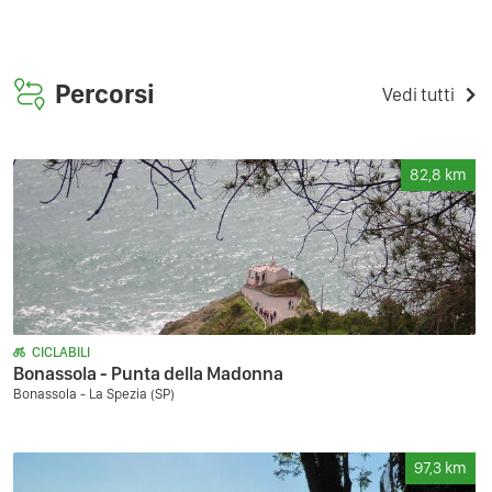
Percorsi
Vedi tutti
82,8
km
CICLABILI
Bonassola - Punta della Madonna
Bonassola - La Spezia (SP)
97,3
km