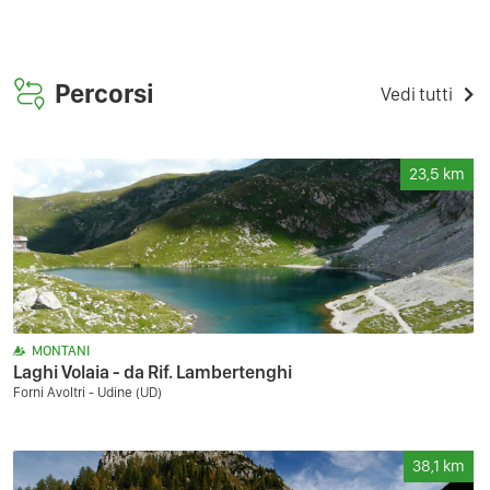
Percorsi
Vedi tutti
23,5
km
MONTANI
Laghi Volaia - da Rif. Lambertenghi
Forni Avoltri - Udine (UD)
38,1
km