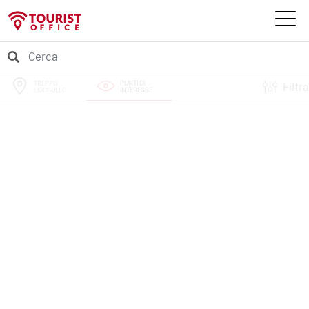
TREPPO
PUNTI DI
Filtra
LIGOSULLO
INTERESSE
PERCORSI
EVENTI