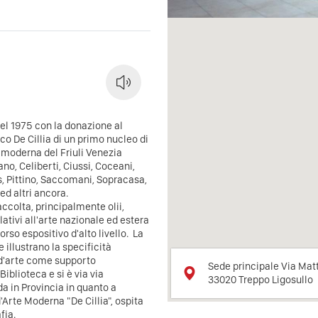
nel 1975 con la donazione al
co De Cillia di un primo nucleo di
e moderna del Friuli Venezia
nano, Celiberti, Ciussi, Coceani,
is, Pittino, Saccomani, Sopracasa,
ed altri ancora.
colta, principalmente olii,
ativi all'arte nazionale ed estera
rso espositivo d'alto livello. La
 illustrano la specificità
i d'arte come supporto
Sede principale Via Matt
Biblioteca e si è via via
33020
Treppo Ligosullo
nda in Provincia in quanto a
'Arte Moderna "De Cillia", ospita
fia.