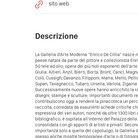
sito web
Descrizione
La Galleria d'Arte Moderna “Enrico De Cillia” nasce 
paese natale da parte del pittore e collezionista Enri
50 tele ad olio, opera dei più noti esponenti dell'art
Giulia: Altieri, Anzil, Bierti, Borta, Bront, Canci, Mag
Colò, Cussigh, Davanzo, Filipponi, Marra, Merlo, Pell
Supan, Tavagnacco, Tubaro, Ursella, Variola, Zigaina 
Successivamente nuove opere hanno arricchito la rac
disegni, stampe e sculture; importanti documenti rel
contribuiscono oggi a rendere la pinacoteca un perco
raccolta, corredata da esaurienti schede critiche che
espressiva dei vari autori, nonché da oltre 1300 libr
bibliografico, è ospitata all'interno del Palazzo della 
consolidata con gli apporti di artisti e privati. Seco
importanza solo a quella del capoluogo, la Galleria d
spesso anche mostre temporanee d’arte o di fotogra