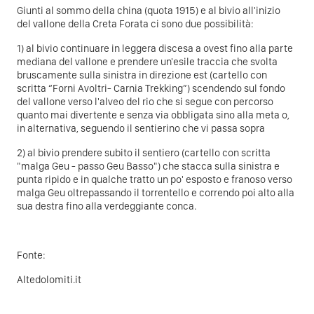
Giunti al sommo della china (quota 1915) e al bivio all'inizio
del vallone della Creta Forata ci sono due possibilità:
1) al bivio continuare in leggera discesa a ovest fino alla parte
mediana del vallone e prendere un'esile traccia che svolta
bruscamente sulla sinistra in direzione est (cartello con
scritta “Forni Avoltri- Carnia Trekking”) scendendo sul fondo
del vallone verso l'alveo del rio che si segue con percorso
quanto mai divertente e senza via obbligata sino alla meta o,
in alternativa, seguendo il sentierino che vi passa sopra
2) al bivio prendere subito il sentiero (cartello con scritta
"malga Geu - passo Geu Basso") che stacca sulla sinistra e
punta ripido e in qualche tratto un po' esposto e franoso verso
malga Geu oltrepassando il torrentello e correndo poi alto alla
sua destra fino alla verdeggiante conca.
Fonte:
Altedolomiti.it