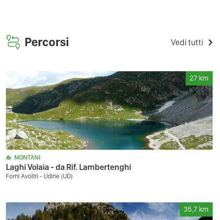
Percorsi
Vedi tutti
27
km
MONTANI
Laghi Volaia - da Rif. Lambertenghi
Forni Avoltri - Udine (UD)
35,7
km