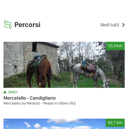
Percorsi
Vedi tutti
91,4
km
IPPICI
Mercatello - Candigliano
Mercatello sul Metauro - Pesaro e Urbino (PU)
92,7
km