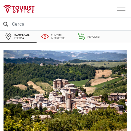
SANT'AGATA
PUNTI DI
PERCORSI
FELTRIA
INTERESSE
EVENTI