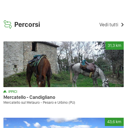
Percorsi
Vedi tutti
31,3
km
IPPICI
Mercatello - Candigliano
Mercatello sul Metauro - Pesaro e Urbino (PU)
43,6
km