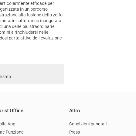
particolarmente efficace per
rganizzata in un percorso
strazione alla fusione dello zolfo
itinerario sotterraneo inaugurata
di una delle più straordinarie
omini a rinchiudersi nelle
ndosi parte attiva dell'evoluzione
urismo
rist Office
Altro
ile App
Condizioni generali
me Funziona
Press