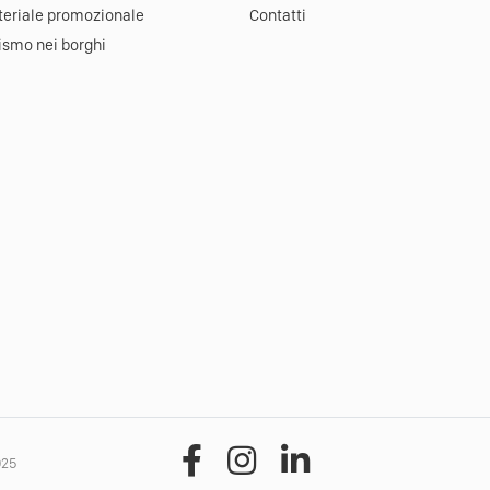
eriale promozionale
Contatti
ismo nei borghi
025