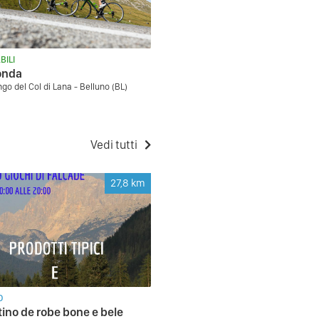
BILI
onda
ngo del Col di Lana - Belluno (BL)
Vedi tutti
27,8
km
O
ino de robe bone e bele