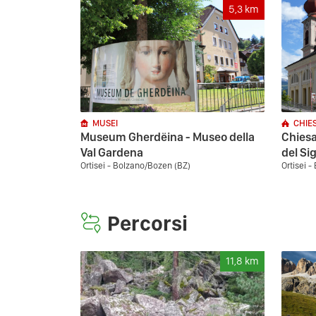
5,3
km
MUSEI
CHIE
Museum Gherdëina - Museo della
Chiesa
Val Gardena
del Si
Ortisei - Bolzano/Bozen (BZ)
Ortisei 
Percorsi
11,8
km