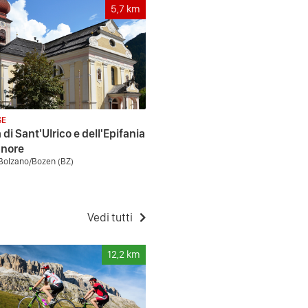
5,7
km
SE
 di Sant'Ulrico e dell'Epifania
gnore
- Bolzano/Bozen (BZ)
Vedi tutti
12,2
km