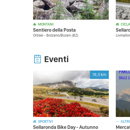
MONTANI
CICLA
Sentiero della Posta
Sellar
Ortisei - Bolzano/Bozen (BZ)
Livinallo
Eventi
18,3
km
SPORTIVI
ALTR
Sellaronda Bike Day - Autunno
Mercat