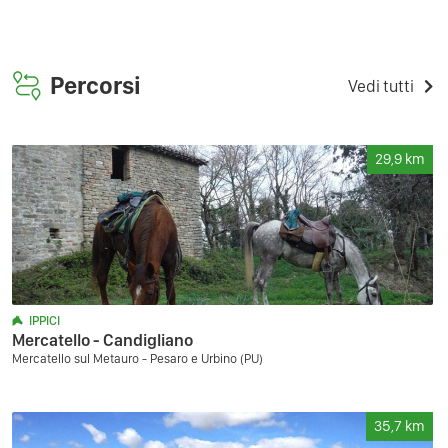
Percorsi
Vedi tutti
29,9
km
IPPICI
Mercatello - Candigliano
Mercatello sul Metauro - Pesaro e Urbino (PU)
35,7
km