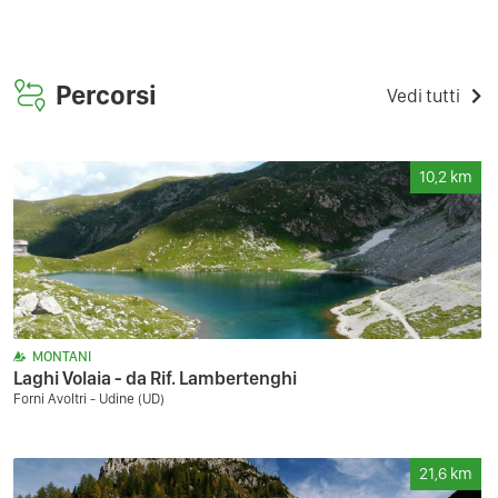
Percorsi
Vedi tutti
10,2
km
MONTANI
Laghi Volaia - da Rif. Lambertenghi
Forni Avoltri - Udine (UD)
21,6
km