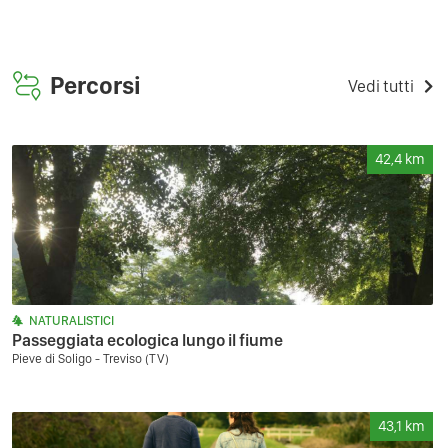
Percorsi
Vedi tutti
42,4
km
NATURALISTICI
Passeggiata ecologica lungo il fiume
Pieve di Soligo - Treviso (TV)
43,1
km