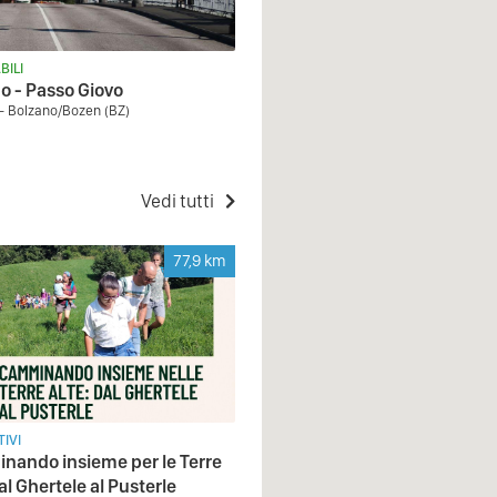
BILI
o - Passo Giovo
- Bolzano/Bozen (BZ)
Vedi tutti
77,9
km
IVI
ando insieme per le Terre
al Ghertele al Pusterle