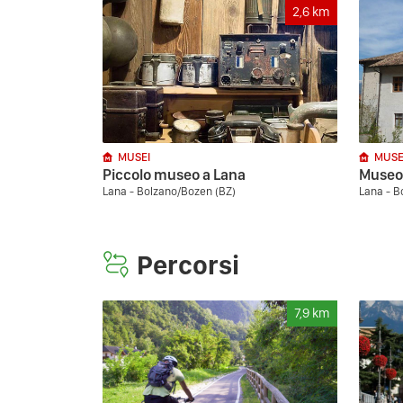
2,6
km
MUSEI
MUSE
Piccolo museo a Lana
Museo 
Lana - Bolzano/Bozen (BZ)
Lana - B
Percorsi
7,9
km