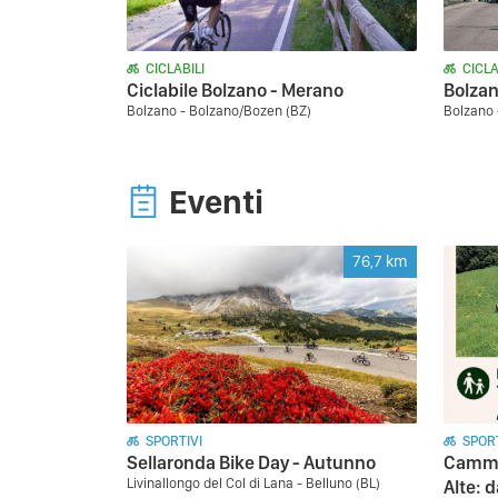
CICLABILI
CICLA
Ciclabile Bolzano - Merano
Bolzan
Bolzano - Bolzano/Bozen (BZ)
Bolzano 
Eventi
76,7
km
SPORTIVI
SPORT
Sellaronda Bike Day - Autunno
Cammin
Livinallongo del Col di Lana - Belluno (BL)
Alte: d