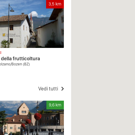
3,5
km
I
della frutticoltura
olzano/Bozen (BZ)
Vedi tutti
9,6
km