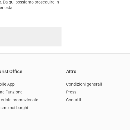
o. Da qui possiamo proseguire in
Venosta.
rist Office
Altro
ile App
Condizioni generali
me Funziona
Press
eriale promozionale
Contatti
ismo nei borghi