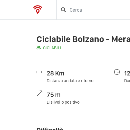
Ciclabile Bolzano - Mer
CICLABILI
28
Km
1
Distanza andata e ritorno
Dur
75
m
Dislivello positivo