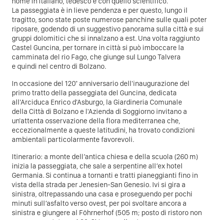
nome in italiano, tedesco e con quello scientifico.
La passeggiata è in lieve pendenza e per questo, lungo il
tragitto, sono state poste numerose panchine sulle quali poter
riposare, godendo di un suggestivo panorama sulla città e sui
gruppi dolomitici che si innalzano a est. Una volta raggiunto
Castel Guncina, per tornare in città si può imboccare la
camminata del rio Fago, che giunge sul Lungo Talvera
e quindi nel centro di Bolzano.
In occasione del 120° anniversario dell'inaugurazione del
primo tratto della passeggiata del Guncina, dedicata
all'Arciduca Enrico d'Asburgo, la Giardineria Comunale
della Città di Bolzano e l'Azienda di Soggiorno invitano a
un'attenta osservazione della flora mediterranea che,
eccezionalmente a queste latitudini, ha trovato condizioni
ambientali particolarmente favorevoli.
Itinerario: a monte dell’antica chiesa e della scuola (260 m)
inizia la passeggiata, che sale a serpentine all’ex hotel
Germania. Si continua a tornanti e tratti pianeggianti fino in
vista della strada per Jenesien-San Genesio. Ivi si gira a
sinistra, oltrepassando una casa e proseguendo per pochi
minuti sull’asfalto verso ovest, per poi svoltare ancora a
sinistra e giungere al Föhrnerhof (505 m; posto di ristoro non