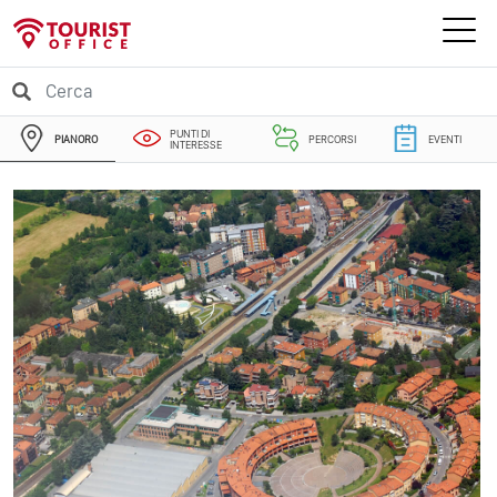
PUNTI DI
PIANORO
PERCORSI
EVENTI
INTERESSE