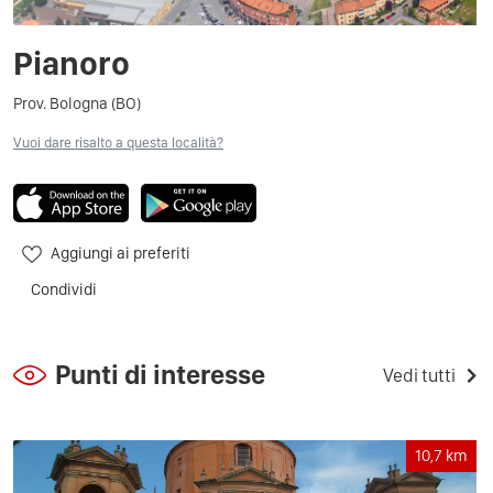
Pianoro
Prov. Bologna (BO)
Vuoi dare risalto a questa località?
Aggiungi ai preferiti
Condividi
Punti di interesse
Vedi tutti
10,7
km