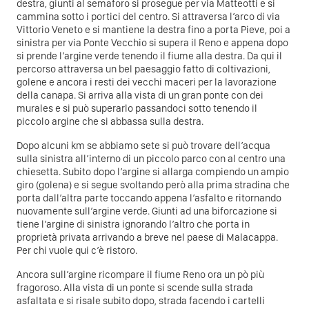
destra, giunti al semaforo si prosegue per via Matteotti e si
cammina sotto i portici del centro. Si attraversa l’arco di via
Vittorio Veneto e si mantiene la destra fino a porta Pieve, poi a
sinistra per via Ponte Vecchio si supera il Reno e appena dopo
si prende l’argine verde tenendo il fiume alla destra. Da qui il
percorso attraversa un bel paesaggio fatto di coltivazioni,
golene e ancora i resti dei vecchi maceri per la lavorazione
della canapa. Si arriva alla vista di un gran ponte con dei
murales e si può superarlo passandoci sotto tenendo il
piccolo argine che si abbassa sulla destra.
Dopo alcuni km se abbiamo sete si può trovare dell’acqua
sulla sinistra all’interno di un piccolo parco con al centro una
chiesetta. Subito dopo l’argine si allarga compiendo un ampio
giro (golena) e si segue svoltando però alla prima stradina che
porta dall’altra parte toccando appena l’asfalto e ritornando
nuovamente sull’argine verde. Giunti ad una biforcazione si
tiene l’argine di sinistra ignorando l’altro che porta in
proprietà privata arrivando a breve nel paese di Malacappa.
Per chi vuole qui c’è ristoro.
Ancora sull’argine ricompare il fiume Reno ora un pò più
fragoroso. Alla vista di un ponte si scende sulla strada
asfaltata e si risale subito dopo, strada facendo i cartelli