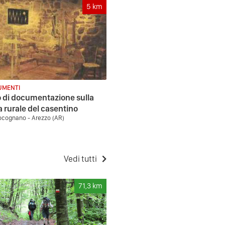
5
km
MENTI
 di documentazione sulla
a rurale del casentino
ocognano - Arezzo (AR)
Vedi tutti
71,3
km