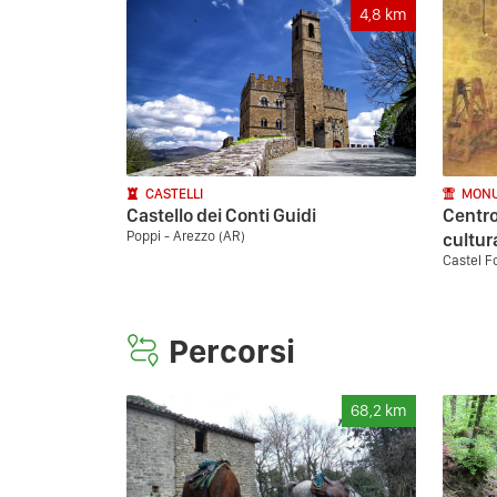
4,8
km
CASTELLI
MONU
Castello dei Conti Guidi
Centro
Poppi - Arezzo (AR)
cultur
Castel F
Percorsi
68,2
km