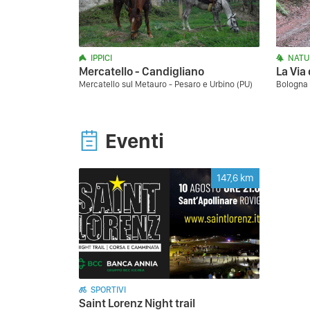
IPPICI
NATU
Mercatello - Candigliano
La Via 
Mercatello sul Metauro - Pesaro e Urbino (PU)
Bologna 
Eventi
147,6
km
SPORTIVI
Saint Lorenz Night trail