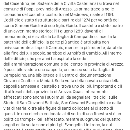
del Casentino, nel Sistema della Civiltà Castellana) si trova nel
comune di Poppi, provincia di Arezzo.
La prima traccia nelle
cronache del castello, costruito nel Medioevo, risale al 1191.
L'edificio è stato ristrutturato a partire dal 1274 per volontà del
conte Simone Guidi e di suo figlio Guido. Il castello è stato teatro
di un avvenimento storico: l'11 giugno 1289, davanti al
monumento, si è svolta la battaglia di Campaldino. Incerta la
paternità dell'edificio: la parte più antica è attribuita non
univocamente a Lapo di Cambio, mentre la più recente, databile
alla fine del XIII secolo, sarebbe di Arnolfo di Cambio.
All'interno
dell'edificio, che per anni ha ospitato la sede
dell'amministrazione comunale del centro in provincia di Arezzo,
è possibile vedere una cappella, un museo sulla battaglia di
Campaldino, una biblioteca e il Centro di documentazione
Giovanni Gualberto Miniati.
Sulla volta della navata unica della
cappella annessa al castello si trova uno dei più importanti cicli
di affreschi della provincia di Arezzo. Quasi interamente
affrescati sono anche i suoi muri: da segnalare i tre cicli sulle
Storie di San Giovanni Battista, San Giovanni Evangelista e dalla
vita di Maria, oltre alle figure di santi collocate al di sotto di
questi. In una nicchia collocata al di sotto di una finestra vi è un
polittico trompe-l'œil affrescato, mentre su ognuno dei quattro
angoli della volta sono dipinti gli Evangelisti in trono, la cui