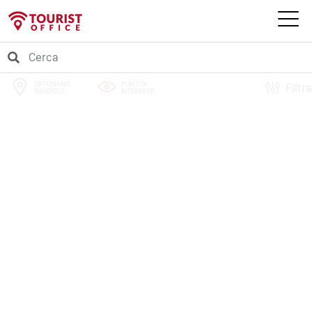
ORTIGNANO
PUNTI DI
Filtra
RAGGIOLO
INTERESSE
PERCORSI
EVENTI