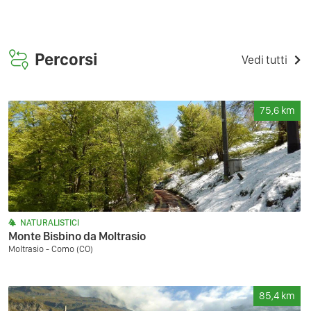
Percorsi
Vedi tutti
75,6
km
NATURALISTICI
Monte Bisbino da Moltrasio
Moltrasio - Como (CO)
85,4
km