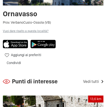
Ornavasso
Prov. VerbanoCusio-Ossola (VB)
Vuoi dare risalto a questa località?
Aggiungi ai preferiti
Condividi
Punti di interesse
Vedi tutti
13,6
km