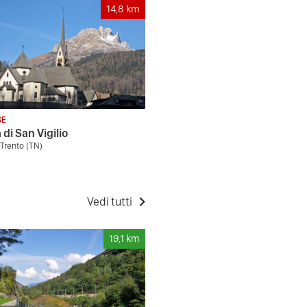
14,8
km
SE
 di San Vigilio
Trento (TN)
Vedi tutti
19,1
km