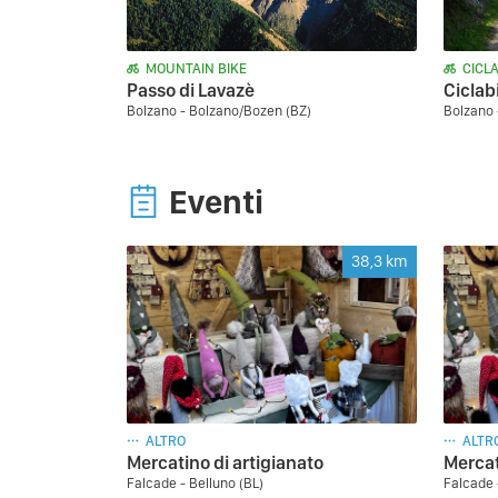
MOUNTAIN BIKE
CICLA
Passo di Lavazè
Ciclab
Bolzano - Bolzano/Bozen (BZ)
Bolzano 
Eventi
38,3
km
ALTRO
ALTR
Mercatino di artigianato
Mercat
Falcade - Belluno (BL)
Falcade 