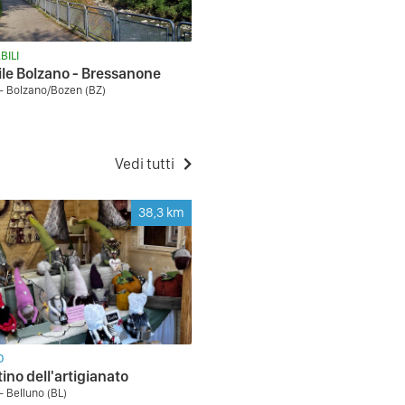
BILI
ile Bolzano - Bressanone
- Bolzano/Bozen (BZ)
Vedi tutti
38,3
km
O
ino dell'artigianato
- Belluno (BL)