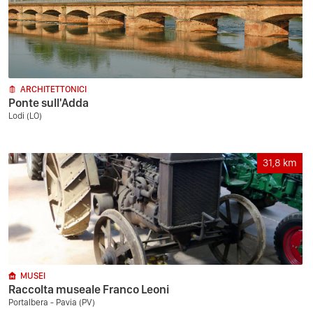
ARCHITETTONICI
Ponte sull'Adda
Lodi (LO)
31,8
km
MUSEI
Raccolta museale Franco Leoni
Portalbera - Pavia (PV)