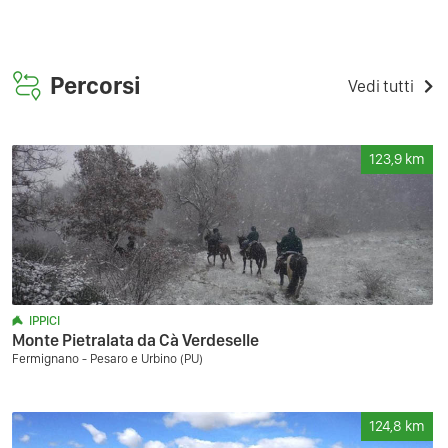
Percorsi
Vedi tutti
123,9
km
IPPICI
Monte Pietralata da Cà Verdeselle
Fermignano - Pesaro e Urbino (PU)
124,8
km