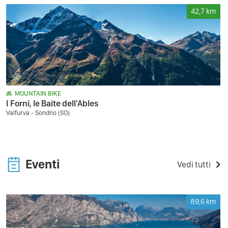
42,7
km
MOUNTAIN BIKE
I Forni, le Baite dell'Ables
Valfurva - Sondrio (SO)
Eventi
Vedi tutti
89,6
km