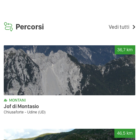
Percorsi
Vedi tutti
36,7
km
MONTANI
Jof di Montasio
Chiusaforte - Udine (UD)
46,5
km