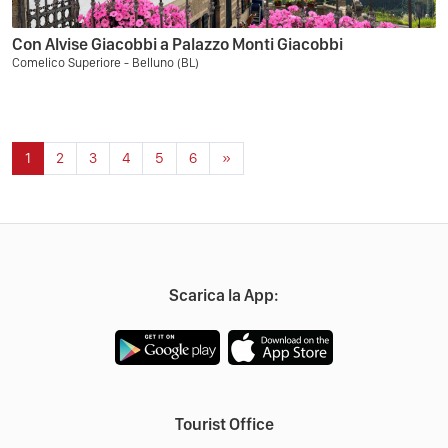
Con Alvise Giacobbi a Palazzo Monti Giacobbi
Comelico Superiore - Belluno (BL)
1
2
3
4
5
6
»
Scarica la App:
Tourist Office