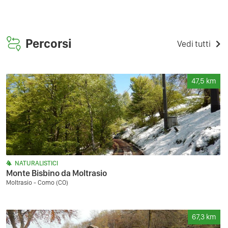
Percorsi
Vedi tutti
47,5
km
NATURALISTICI
Monte Bisbino da Moltrasio
Moltrasio - Como (CO)
67,3
km