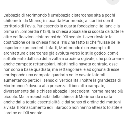
L'abbazia di Morimondo è un'abbazia cistercense sita a pochi
chilometri da Milano, in località Morimondo, ai confini con il
territorio di Pavia.
Pur essendo la quarta fondazione italiana e la
prima in Lombardia (1134), la chiesa abbaziale si scosta da tutte le
altre edificazioni cistercensi del XII secolo. L'aver rinviato la
costruzione della chiesa fino al 1182 ha fatto sì che fruisse delle
esperienze precedenti. Infatti, Morimondo è un esempio di
architettura cistercense già evoluta verso lo stile gotico, com'è
sottolineato dall'uso della volta a crociera ogivale, che può creare
anche campate rettangolari. Infatti nella navata centrale, esse
non sono a base quadrata, ma rettangolare, e ad ognuna di esse
corrisponde una campata quadrata nelle navate laterali
aumentando perciò il senso di verticalità. Inoltre la grandezza di
Morimondo è dovuta alla presenza di ben otto campate,
diversamente dalle chiese abbaziali precedenti normalmente più
piccole. Ma la maestosità della chiesa di Morimondo è data
anche dalla totale essenzialità, e dal senso di ordine dei mattoni
a vista. Il Rinascimento ed il Barocco non hanno alterato lo stile e
l'ordine del XII secolo.