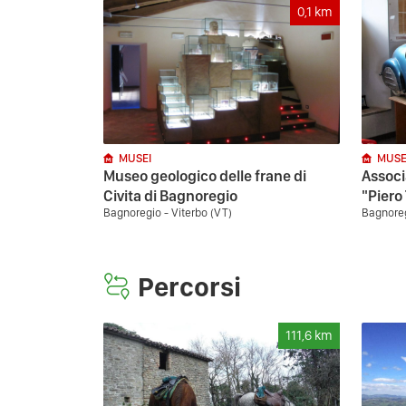
0,1
km
MUSEI
MUSE
Museo geologico delle frane di
Associ
Civita di Bagnoregio
"Piero 
Bagnoregio - Viterbo (VT)
Bagnoreg
Percorsi
111,6
km