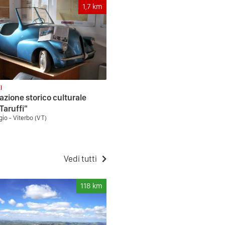
1,7
km
I
azione storico culturale
Taruffi"
io - Viterbo (VT)
Vedi tutti
118
km