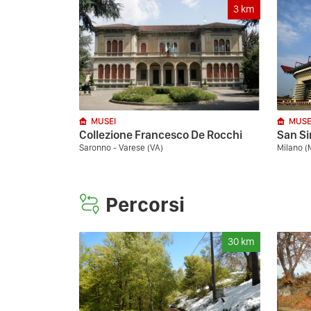
3
km
MUSEI
MUSE
Collezione Francesco De Rocchi
San S
Saronno - Varese (VA)
Milano (
Percorsi
30
km