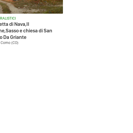
RALISTICI
tta di Nava,Il
e,Sasso e chiesa di San
o Da Griante
- Como (CO)