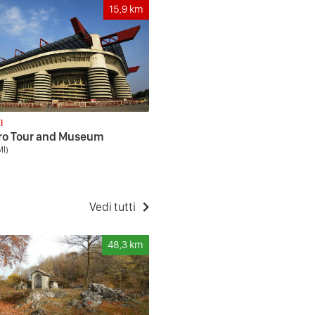
15,9
km
I
iro Tour and Museum
MI)
Vedi tutti
48,3
km