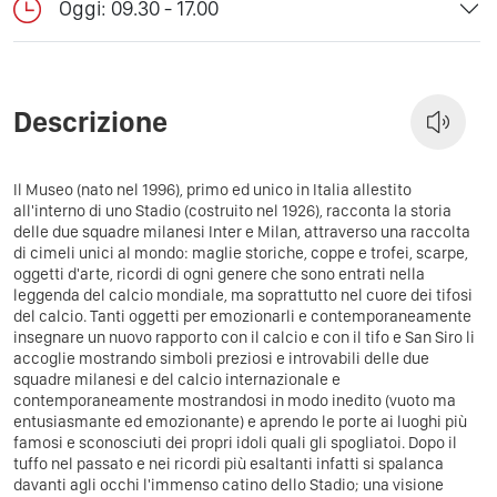
Oggi: 09.30 - 17.00
Descrizione
Il Museo (nato nel 1996), primo ed unico in Italia allestito
all'interno di uno Stadio (costruito nel 1926), racconta la storia
delle due squadre milanesi Inter e Milan, attraverso una raccolta
di cimeli unici al mondo: maglie storiche, coppe e trofei, scarpe,
oggetti d'arte, ricordi di ogni genere che sono entrati nella
leggenda del calcio mondiale, ma soprattutto nel cuore dei tifosi
del calcio. Tanti oggetti per emozionarli e contemporaneamente
insegnare un nuovo rapporto con il calcio e con il tifo e San Siro li
accoglie mostrando simboli preziosi e introvabili delle due
squadre milanesi e del calcio internazionale e
contemporaneamente mostrandosi in modo inedito (vuoto ma
entusiasmante ed emozionante) e aprendo le porte ai luoghi più
famosi e sconosciuti dei propri idoli quali gli spogliatoi. Dopo il
tuffo nel passato e nei ricordi più esaltanti infatti si spalanca
davanti agli occhi l'immenso catino dello Stadio; una visione