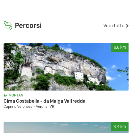
Percorsi
Vedi tutti
6,6
km
MONTANI
Cima Costabella - da Malga Valfredda
Caprino Veronese - Verona (VR)
8,4
km