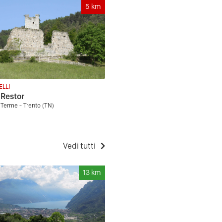
5
km
ELLI
 Restor
erme - Trento (TN)
Vedi tutti
13
km