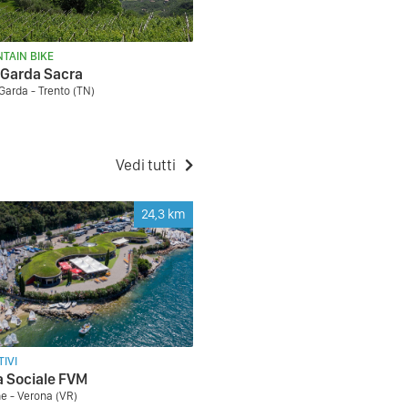
TAIN BIKE
 Garda Sacra
 Garda - Trento (TN)
Vedi tutti
24,3
km
IVI
 Sociale FVM
e - Verona (VR)