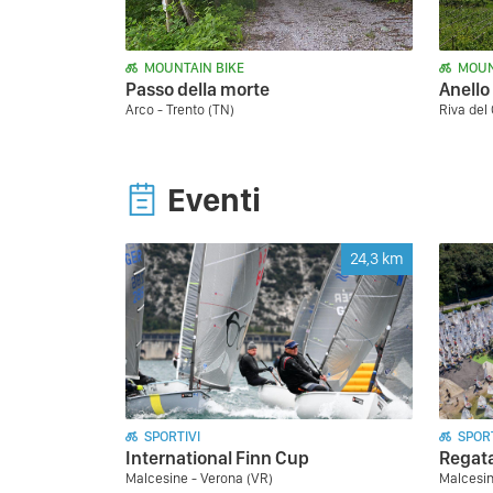
MOUNTAIN BIKE
MOUN
Passo della morte
Anello
Arco - Trento (TN)
Riva del
Eventi
24,3
km
SPORTIVI
SPORT
International Finn Cup
Regata
Malcesine - Verona (VR)
Malcesin