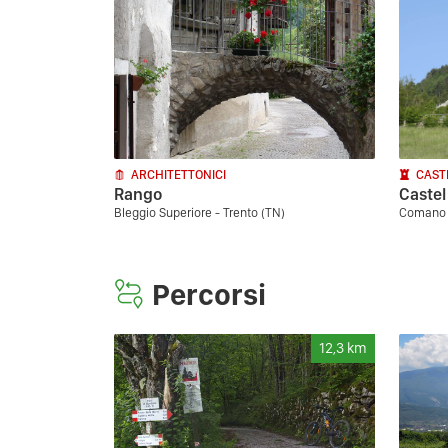
ARCHITETTONICI
CAST
Rango
Castel
Bleggio Superiore - Trento (TN)
Comano T
Percorsi
12,3
km