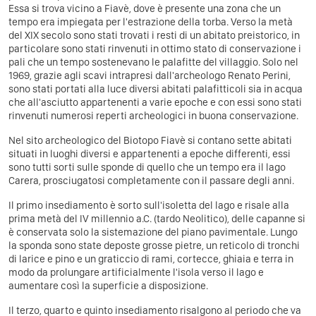
Essa si trova vicino a Fiavè, dove è presente una zona che un
tempo era impiegata per l'estrazione della torba. Verso la metà
del XIX secolo sono stati trovati i resti di un abitato preistorico, in
particolare sono stati rinvenuti in ottimo stato di conservazione i
pali che un tempo sostenevano le palafitte del villaggio. Solo nel
1969, grazie agli scavi intrapresi dall'archeologo Renato Perini,
sono stati portati alla luce diversi abitati palafitticoli sia in acqua
che all'asciutto appartenenti a varie epoche e con essi sono stati
rinvenuti numerosi reperti archeologici in buona conservazione.
Nel sito archeologico del Biotopo Fiavè si contano sette abitati
situati in luoghi diversi e appartenenti a epoche differenti, essi
sono tutti sorti sulle sponde di quello che un tempo era il lago
Carera, prosciugatosi completamente con il passare degli anni.
Il primo insediamento è sorto sull'isoletta del lago e risale alla
prima metà del IV millennio a.C. (tardo Neolitico), delle capanne si
è conservata solo la sistemazione del piano pavimentale. Lungo
la sponda sono state deposte grosse pietre, un reticolo di tronchi
di larice e pino e un graticcio di rami, cortecce, ghiaia e terra in
modo da prolungare artificialmente l'isola verso il lago e
aumentare così la superficie a disposizione.
Il terzo, quarto e quinto insediamento risalgono al periodo che va