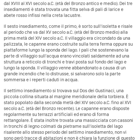
dal XVIII al XVI secolo a.C. (età del Bronzo antico e medio). Dei tre
insediamenti è stata trovata una fitta selva di pali di larice e
abete rosso infissi nella creta lacustre.
Il sesto insediamento, come il primo, è sorto sull'isoletta e risale
al periodo che va dal XV secolo a.C. (età del Bronzo medio) alla
prima metà del XIV secolo a.C. Il villaggio era circondato da una
palizzata, le capanne erano costruite sulla terra ferma oppure su
piattaforme lungo la sponda del lago. I pali che sostenevano la
parte di villaggio sull'acqua erano vincolati saldamente ad una
struttura a reticolo di tronchi e travi posta sul fondo del lago e
lungo la sponda. Il villaggio venne abbandonato a causa di un
grande incendio che lo distrusse, si salvarono solo la parte
sommersa e i reperti caduti in acqua.
Il settimo insediamento si trovava sul Dos dei Gustinaci, una
piccola collina situata al margine meridionale della torbiera. È
stato popolato dalla seconda metà del XIV secolo a.C. fino al XVI
secolo a.C. (età del Bronzo recente). Le capanne erano disposte
regolarmente su terrazzi artificiali ed erano di forma
rettangolare. È stata inoltre trovata una massicciata con cassoni
in tronchi di legno colmati da pietrame sull'isoletta del lago
risalente allo stesso periodo del settimo insediamento, non vi
sono però tracce di abitazioni e non è chiara la funzione di questo