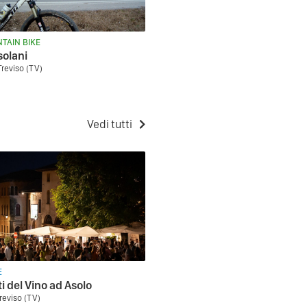
TAIN BIKE
solani
Treviso (TV)
Vedi tutti
E
ti del Vino ad Asolo
reviso (TV)