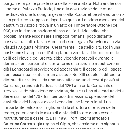
borgo, nella parte più elevata della zona abitata. Noto anche con
il nome di Palazzo Pretorio, fino alla costruzione delle mura
medioevali che lo congiungevano alla Rocca, ebbe vita autonoma
e, in parte, contrapposta rispetto a questa. La prima menzione del
castrum di Asolo si trova in un atto dell'imperatore Ottone I del
969, ma la denominazione stessa del fortilizio indica che
probabilmente esso risale all'epoca romana (poco distante
passava tra l'altro la via Aurelia che collegava Patavium alla via
Claudia Augusta Altinate). Certamente il castello, situato in una
posizione strategica nell'alta pianura veneta, all'imbocco delle
valli del Piave e del Brenta, ebbe vicende notevoli durante le
dominazioni barbariche, con alterne distruzioni e ricostruzioni:
già i Longobardi provvidero ad accerchiare il castello ed il paese
con fossati, palizzate e muri a secco. Nel XIII secolo l'edificio fu
dimora di Ezzelino III da Romano; alla caduta di costui passò ai
Carraresi, signori di Padova, e dal 1261 alla città Comunale di
Treviso. La dominazione Veneziana, dal 1393 fino alla caduta della
Serenissima del 1797, fu il periodo di massimo splendore del
castello e del borgo stesso: i veneziani ne fecero infatti un
importante baluardo, migliorando la struttura difensiva della
rocca, potenziando le mura di cinta dell'intero complesso e
ristrutturando il castello. Dal 1489, il fortilizio fu affidato a
Caterina Cornaro, già regina di Cipro, che assieme alla signoria