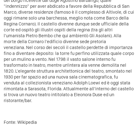
del borgo ricevette dal doge Agostino Barbarigo, quale
"indennizzo" per aver abdicato a favore della Repubblica di San
Marco, diverse residenze (famoso è il complesso di Altivole, di cui
oggi rimane solo una barchessa, meglio nota come Barco della
Regina Cornaro). Il castello divenne dunque sede ufficiale della
corte ed ospitò gli illustri ospiti della regina (tra gli altri
l'umanista Pietro Bembo che qui ambientò Gli Asolani). Alla
morte della Cornaro l'edificio divenne sede pretoria
veneziana. Nel corso dei secoli il castello perdette di importanza
fino a diventare deposito: la torre fu perfino utilizzata quale corpo
per un mulino a vento. Nel 1798 il vasto salone interno fu
trasformato in teatro, mentre un'intera ala venne demolita nel
1820. L'elegante struttura architettonica del teatro, smontato nel
1930 per far spazio ad una nuova sala cinematografica, fu
venduta al collezionista veneziano Adolph Loewi ed è oggi stata
rimontata a Sarasota, Florida. Attualmente all'interno del castello
si trova un nuovo teatro intitolato a Eleonora Duse ed un
ristorante/bar.
Fonte: Wikipedia