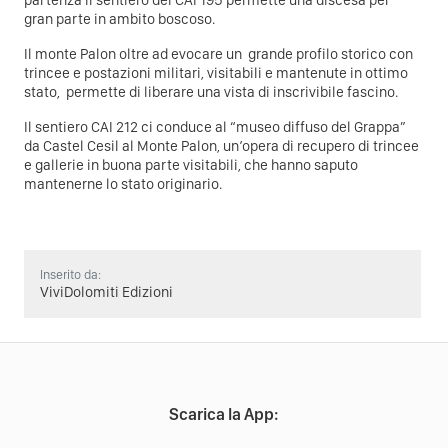
partenza il sentiero del CAI 195 permette una discesa per
gran parte in ambito boscoso.
Il monte Palon oltre ad evocare un grande profilo storico con
trincee e postazioni militari, visitabili e mantenute in ottimo
stato, permette di liberare una vista di inscrivibile fascino.
Il sentiero CAI 212 ci conduce al “museo diffuso del Grappa”
da Castel Cesil al Monte Palon, un’opera di recupero di trincee
e gallerie in buona parte visitabili, che hanno saputo
mantenerne lo stato originario.
Inserito da:
ViviDolomiti Edizioni
Scarica la App: